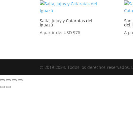
Salta, Jujuy y Cataratas del
San 
Iguazú
del 
A partir de:
USD
976
A pa
© 2019-2024. Todos los derechos reservados. 