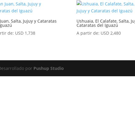
Juan, Salta, Jujuy y Cataratas
Ushuaia, El Calafate, Salta, Ju
Iguazú
Cataratas del Iguazú
rtir de:
USD
1,738
A partir de:
USD
2,480
Desarrollado por
Pushup Studio