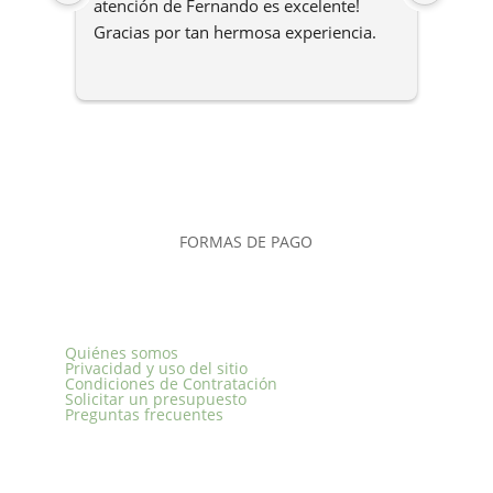
atención de Fernando es excelente! 
lo pre
Gracias por tan hermosa experiencia.
respu
detal
atent
viaje 
recom
Lleve
de co
siem
FORMAS DE PAGO
Quiénes somos
Privacidad y uso del sitio
Condiciones de Contratación
Solicitar un presupuesto
Preguntas frecuentes