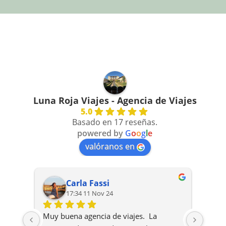
Luna Roja Viajes - Agencia de Viajes
5.0
Basado en 17 reseñas.
powered by
G
o
o
g
l
e
valóranos en
Carla Fassi
17:34 11 Nov 24
Muy buena agencia de viajes.  La 
Excel